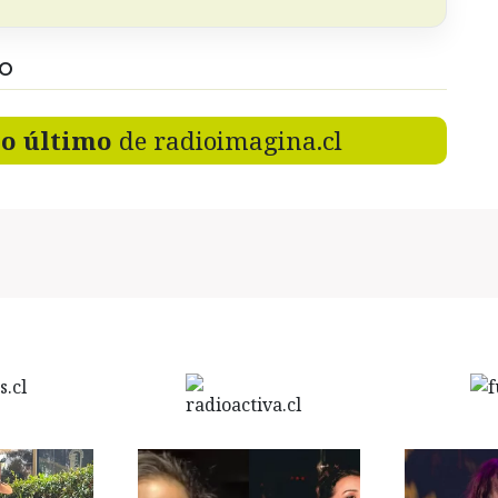
DO
lo último
de radioimagina.cl