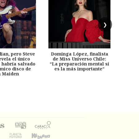
❯
dian, pero Steve
Dominga López, finalista
Desp
evela el único
de Miss Universo Chile:
años, 
e habría salvado
“La preparación mental sí
chil
émico disco de
es la más importante”
capítu
n Maiden