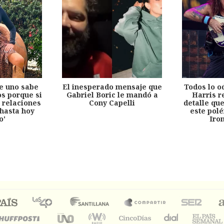
e uno sabe
El inesperado mensaje que
Todos lo o
s porque si
Gabriel Boric le mandó a
Harris r
 relaciones
Cony Capelli
detalle qu
hasta hoy
este pol
o'
Iro