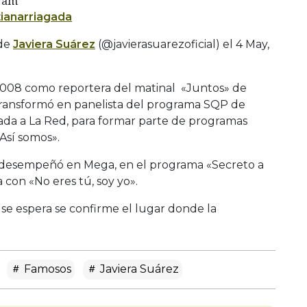
gram
tianarriagada
 de
Javiera Suárez
(@javierasuarezoficial) el
4 May,
 2008 como reportera del matinal «Juntos» de
 transformó en panelista del programa SQP de
slada a La Red, para formar parte de programas
Así somos».
e desempeñó en Mega, en el programa «Secreto a
 con «No eres tú, soy yo».
 se espera se confirme el lugar donde la
Famosos
Javiera Suárez