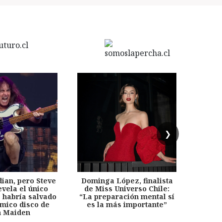
❯
dian, pero Steve
Dominga López, finalista
Desp
evela el único
de Miss Universo Chile:
años, 
e habría salvado
“La preparación mental sí
chil
émico disco de
es la más importante”
capítu
n Maiden