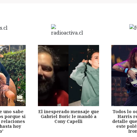
e uno sabe
El inesperado mensaje que
Todos lo o
s porque si
Gabriel Boric le mandó a
Harris r
 relaciones
Cony Capelli
detalle qu
hasta hoy
este pol
o'
Iro