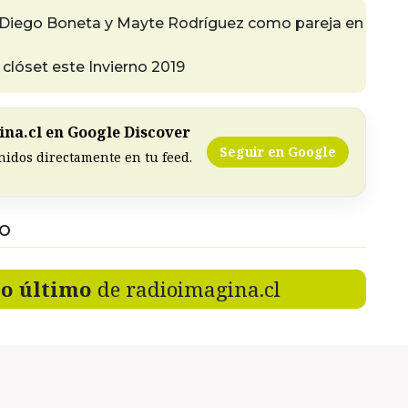
 Diego Boneta y Mayte Rodríguez como pareja en
clóset este Invierno 2019
na.cl en Google Discover
Seguir en Google
nidos directamente en tu feed.
DO
lo último
de radioimagina.cl