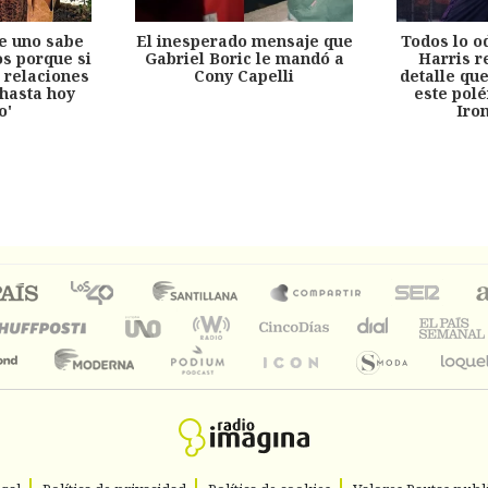
e uno sabe
El inesperado mensaje que
Todos lo o
s porque si
Gabriel Boric le mandó a
Harris r
 relaciones
Cony Capelli
detalle qu
hasta hoy
este pol
o'
Iro