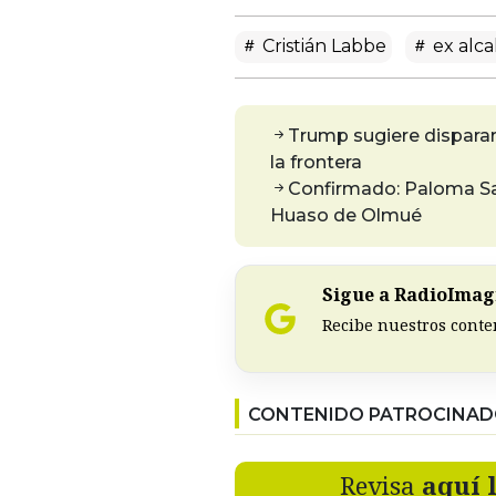
Cristián Labbe
ex alca
Trump sugiere dispararl
la frontera
Confirmado: Paloma San 
Huaso de Olmué
Sigue a RadioImagi
Recibe nuestros conte
CONTENIDO PATROCINA
Revisa
aquí 