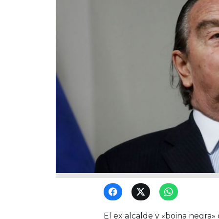
El ex alcalde y «boina negra»