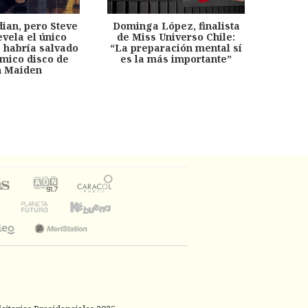
dian, pero Steve
Dominga López, finalista
Desp
evela el único
de Miss Universo Chile:
años, 
e habría salvado
“La preparación mental sí
chil
émico disco de
es la más importante”
capítu
n Maiden