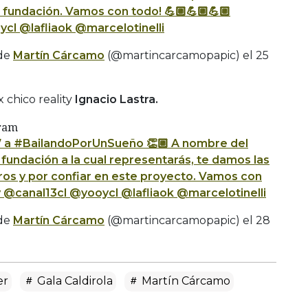
a fundación. Vamos con todo! 💪🏼💪🏼💪🏼
ycl @lafliaok @marcelotinelli
 de
Martín Cárcamo
(@martincarcamopapic) el
25
 chico reality
Ignacio Lastra.
gram
7 a #BailandoPorUnSueño 👏🏼 A nombre del
a fundación a la cual representarás, te damos las
tros y por confiar en este proyecto. Vamos con
tv @canal13cl @yooycl @lafliaok @marcelotinelli
 de
Martín Cárcamo
(@martincarcamopapic) el
28
er
Gala Caldirola
Martín Cárcamo