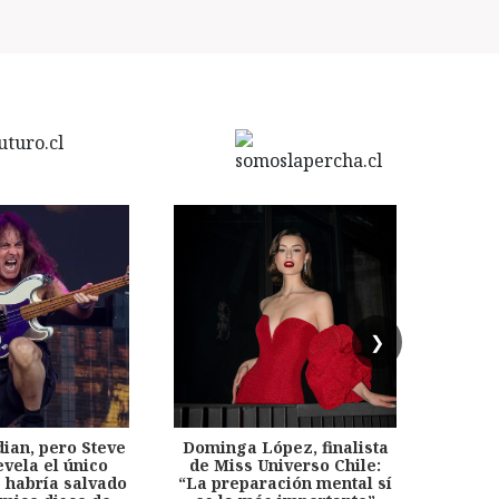
❯
dian, pero Steve
Dominga López, finalista
Desp
evela el único
de Miss Universo Chile:
años, 
e habría salvado
“La preparación mental sí
chil