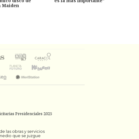
émico disco de
es la más importante”
capítu
n Maiden
citarias Presidenciales 2025
 las obras y servicios
 medio que se juzgue