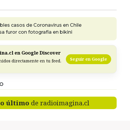
bles casos de Coronavirus en Chile
 furor con fotografía en bikini
na.cl en Google Discover
Seguir en Google
nidos directamente en tu feed.
DO
lo último
de radioimagina.cl