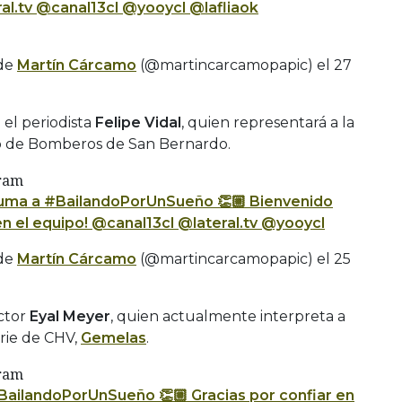
ral.tv @canal13cl @yooycl @lafliaok
 de
Martín Cárcamo
(@martincarcamopapic) el
27
el periodista
Felipe Vidal
, quien representará a la
 de Bomberos de San Bernardo.
gram
suma a #BailandoPorUnSueño 👏🏼 Bienvenido
 en el equipo! @canal13cl @lateral.tv @yooycl
 de
Martín Cárcamo
(@martincarcamopapic) el
25
ctor
Eyal Meyer
, quien actualmente interpreta a
erie de CHV,
Gemelas
.
gram
ailandoPorUnSueño 👏🏼 Gracias por confiar en