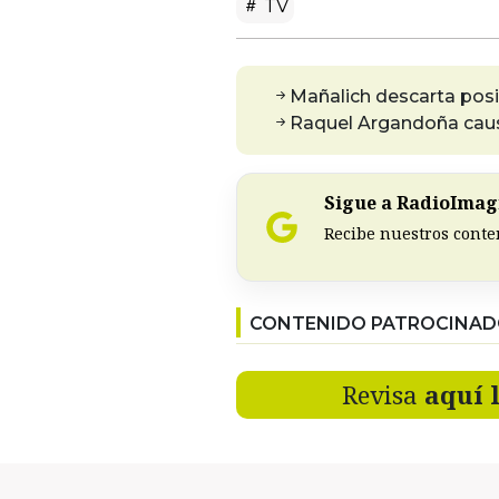
TV
Mañalich descarta posi
Raquel Argandoña causa
Sigue a RadioImagi
Recibe nuestros conte
CONTENIDO PATROCINA
Revisa
aquí 