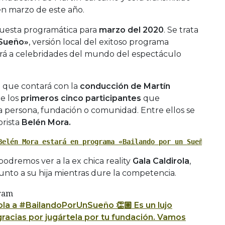
 en marzo de este año.
uesta programática para
marzo del 2020
. Se trata
 Sueño»
, versión local del exitoso programa
ará a celebridades del mundo del espectáculo
 que contará con la
conducción de Martín
e los
primeros cinco participantes
que
 persona, fundación o comunidad. Entre ellos se
rista
Belén Mora.
Belén Mora estará en programa «Bailando por un Sueño»
)
odremos ver a la ex chica reality
Gala Caldirola
,
o junto a su hija mientras dure la competencia.
gram
ola a #BailandoPorUnSueño 👏🏼 Es un lujo
racias por jugártela por tu fundación. Vamos