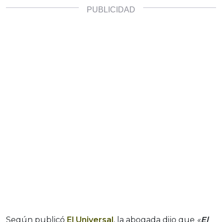
Según publicó
El Universal
, la abogada dijo que
«
El