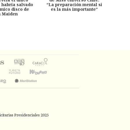
e habría salvado
“La preparación mental sí
chil
émico disco de
es la más importante”
capítu
n Maiden
citarias Presidenciales 2025