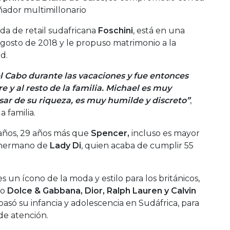
ñador multimillonario
nda de retail sudafricana
Foschini
, está en una
gosto de 2018 y le propuso matrimonio a la
d.
l Cabo durante las vacaciones y fue entonces
e y al resto de la familia. Michael es muy
esar de su riqueza, es muy humilde y discreto”
,
 familia.
años, 29 años más que
Spencer,
incluso es mayor
y hermano de
Lady Di
, quien acaba de cumplir 55
s un ícono de la moda y estilo para los británicos,
mo
Dolce & Gabbana, Dior, Ralph Lauren y Calvin
asó su infancia y adolescencia en Sudáfrica, para
de atención.