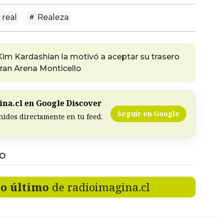
 real
Realeza
 Kim Kardashian la motivó a aceptar su trasero
Gran Arena Monticello
na.cl en Google Discover
Seguir en Google
nidos directamente en tu feed.
DO
lo último
de radioimagina.cl