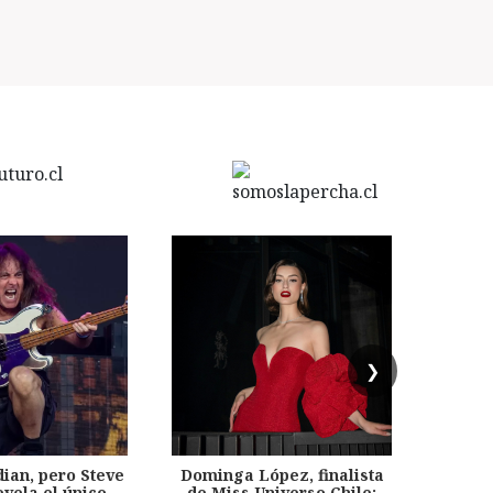
❯
dian, pero Steve
Dominga López, finalista
Desp
evela el único
de Miss Universo Chile:
años, 