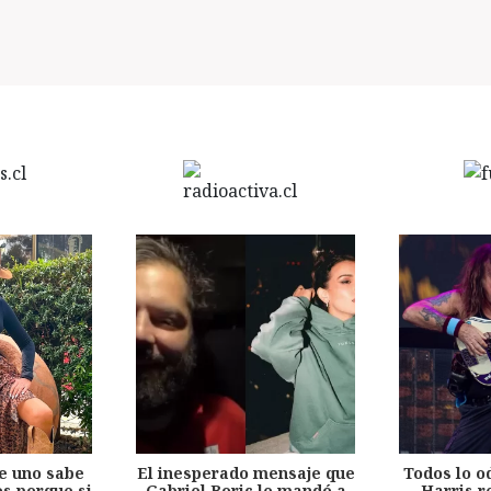
e uno sabe
El inesperado mensaje que
Todos lo o
s porque si
Gabriel Boric le mandó a
Harris r