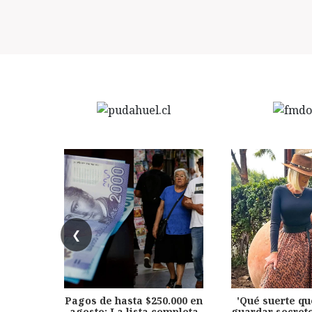
❮
Pagos de hasta $250.000 en
'Qué suerte qu
agosto: La lista completa
guardar secreto