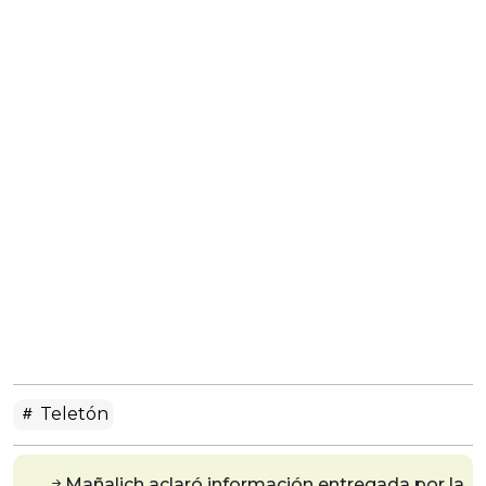
Teletón
Mañalich aclaró información entregada por la