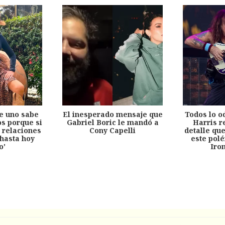
e uno sabe
El inesperado mensaje que
Todos lo o
s porque si
Gabriel Boric le mandó a
Harris r
 relaciones
Cony Capelli
detalle qu
hasta hoy
este pol
o'
Iro