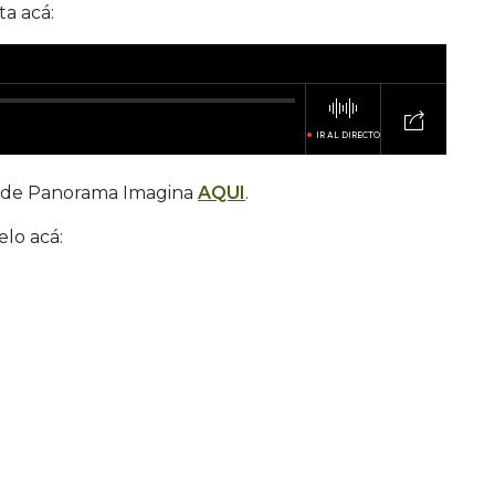
ta acá:
as de Panorama Imagina
AQUI
.
elo acá: