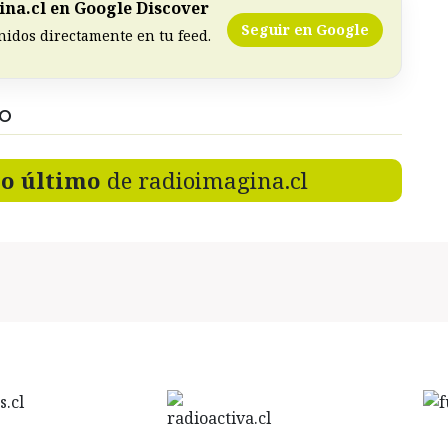
na.cl en Google Discover
Seguir en Google
nidos directamente en tu feed.
DO
lo último
de radioimagina.cl