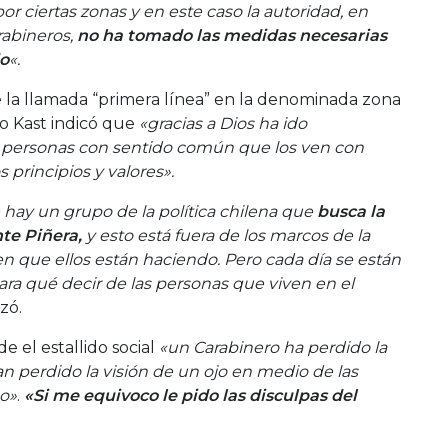
por ciertas zonas y en este caso la autoridad, en
rabineros,
no ha tomado las medidas necesarias
do
«.
e la llamada “primera línea” en la denominada zona
io Kast indicó que
«gracias a Dios ha ido
 personas con sentido común que los ven con
 principios y valores».
e hay un grupo de la política chilena que
busca la
nte Piñera,
y esto está fuera de los marcos de la
en que ellos están haciendo. Pero cada día se están
ara qué decir de las personas que viven en el
zó.
 el estallido social
«un Carabinero ha perdido la
an perdido la visión de un ojo en medio de las
mo»
.
«Si me equivoco le pido las disculpas del