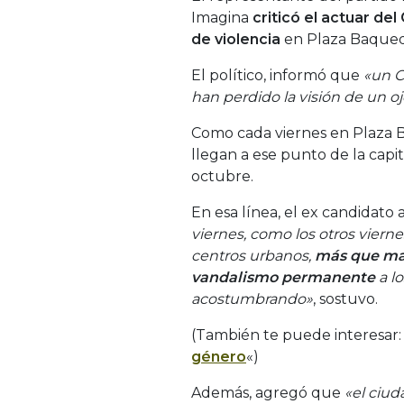
Imagina
criticó el actuar de
de violencia
en Plaza Baqued
El político, informó que
«un C
han perdido la visión de un o
Como cada viernes en Plaza B
llegan a ese punto de la capita
octubre.
En esa línea, el ex candidato 
viernes, como los otros viern
centros urbanos,
más que man
vandalismo permanente
a l
acostumbrando»
, sostuvo.
(También te puede interesar:
género
«)
Además, agregó que
«el ciu