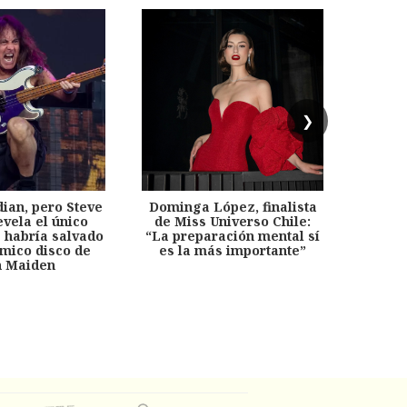
❯
dian, pero Steve
Dominga López, finalista
Desp
evela el único
de Miss Universo Chile:
años, 
e habría salvado
“La preparación mental sí
chil
émico disco de
es la más importante”
capítu
n Maiden