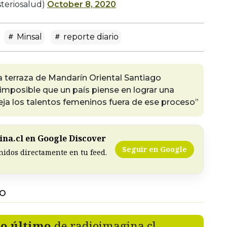
steriosalud)
October 8, 2020
Minsal
reporte diario
a terraza de Mandarín Oriental Santiago
 imposible que un país piense en lograr una
deja los talentos femeninos fuera de ese proceso”
na.cl en Google Discover
Seguir en Google
nidos directamente en tu feed.
DO
lo último
de radioimagina.cl