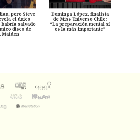
dian, pero Steve
Dominga López, finalista
Desp
evela el único
de Miss Universo Chile:
años, 
e habría salvado
“La preparación mental sí
chil
émico disco de
es la más importante”
capítu
n Maiden