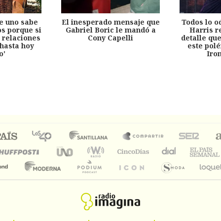
e uno sabe
El inesperado mensaje que
Todos lo o
s porque si
Gabriel Boric le mandó a
Harris r
 relaciones
Cony Capelli
detalle qu
hasta hoy
este pol
o'
Iro