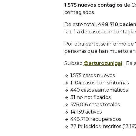
1.575 nuevos contagios
de Co
contagiados.
De este total,
448.710 pacien
la cifra de casos aun contagia
Por otra parte, se informó de 
personas que han muerto en el
Subsec
@arturozunigaj
| Bal
🔹 1.575 casos nuevos
🔹 1.104 casos con síntomas
🔹 440 casos asintomáticos
🔹 31 no notificados
🔹 476.016 casos totales
🔹 14.139 activos
🔹 448.710 recuperados
🔹 77 fallecidos inscritos (13.1