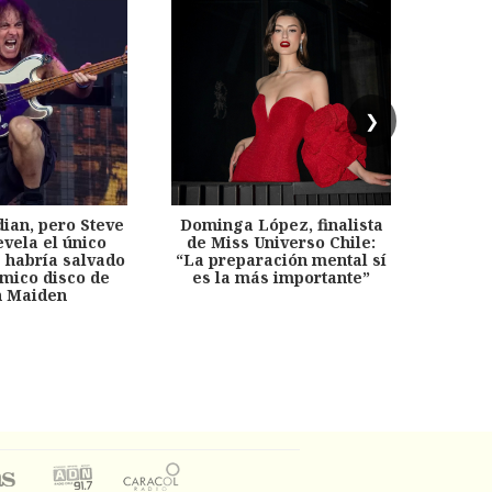
❯
dian, pero Steve
Dominga López, finalista
Desp
evela el único
de Miss Universo Chile:
años, 
e habría salvado
“La preparación mental sí
chil
émico disco de
es la más importante”
capítu
n Maiden