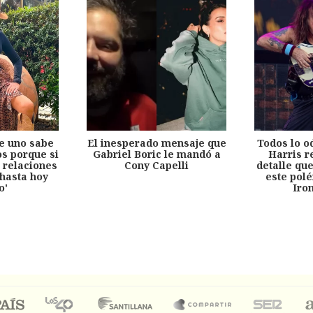
e uno sabe
El inesperado mensaje que
Todos lo o
s porque si
Gabriel Boric le mandó a
Harris r
 relaciones
Cony Capelli
detalle qu
hasta hoy
este pol
o'
Iro