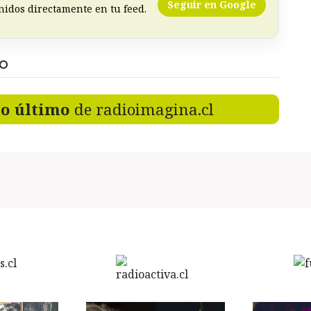
Seguir en Google
nidos directamente en tu feed.
DO
lo último
de radioimagina.cl