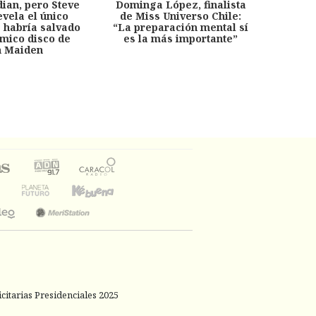
dian, pero Steve
Dominga López, finalista
Desp
evela el único
de Miss Universo Chile:
años, 
e habría salvado
“La preparación mental sí
chil
émico disco de
es la más importante”
capítu
n Maiden
citarias Presidenciales 2025