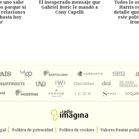
e uno sabe
El inesperado mensaje que
Todos lo o
s porque si
Gabriel Boric le mandó a
Harris r
 relaciones
Cony Capelli
detalle qu
hasta hoy
este pol
o'
Iro
egal
Política de privacidad
Política de cookies
Valores Pautas publi