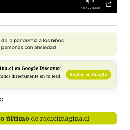
 de la pandemia a los niños
en personas con ansiedad
na.cl en Google Discover
Seguir en Google
nidos directamente en tu feed.
DO
lo último
de radioimagina.cl