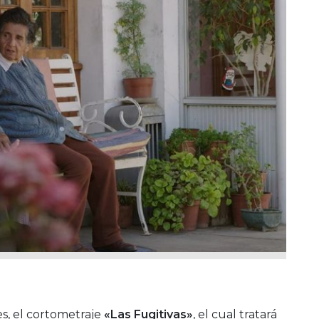
es, el cortometraje
«Las Fugitivas»
, el cual tratará