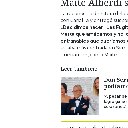
Maite Alberdi 
La reconocida directora del
con Canal 13 y entregó sus s
«
Decidimos hacer “Las Fugiti
Marta que amábamos y no lo
entrañables que queríamos c
estaba más centrada en Sergio
queríamos», contó Maite.
Leer también:
Don Serg
podíamo
"A pesar de
logró ganar
corazones"
La documentalista también se