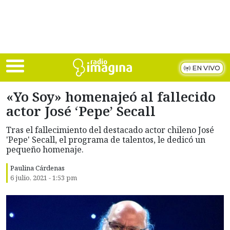
Skip to main content
EN VIVO
«Yo Soy» homenajeó al fallecido
actor José ‘Pepe’ Secall
Tras el fallecimiento del destacado actor chileno José
'Pepe' Secall, el programa de talentos, le dedicó un
pequeño homenaje.
Paulina Cárdenas
6 julio, 2021 - 1:53 pm