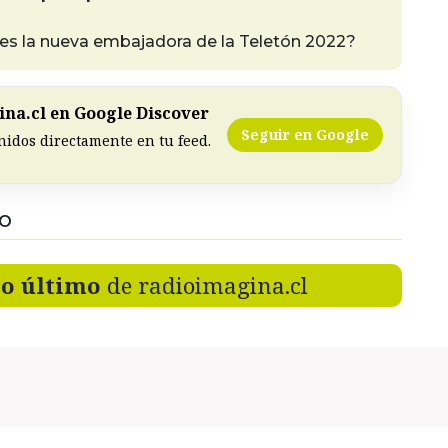
 es la nueva embajadora de la Teletón 2022?
na.cl en Google Discover
Seguir en Google
nidos directamente en tu feed.
DO
lo último
de radioimagina.cl