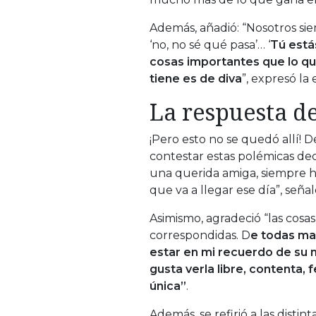
Además, añadió: “Nosotros sie
‘no, no sé qué pasa’… ‘
Tú está
cosas importantes que lo qu
tiene es de diva
”, expresó la
La respuesta d
¡Pero esto no se quedó allí! 
contestar estas polémicas de
una querida amiga, siempre h
que va a llegar ese día”, señal
Asimismo, agradeció “las cos
correspondidas. D
e todas man
estar en mi recuerdo de su 
gusta verla libre, contenta, 
única”
.
Además, se refirió a las distin