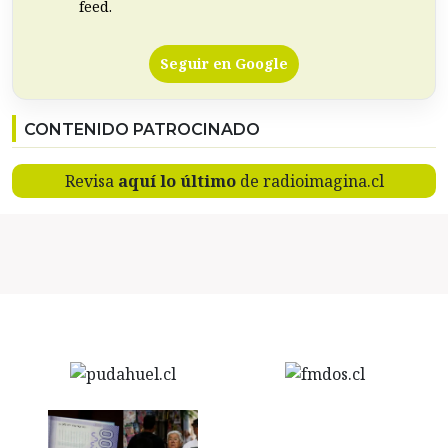
feed.
Seguir en Google
CONTENIDO PATROCINADO
Revisa
aquí lo último
de radioimagina.cl