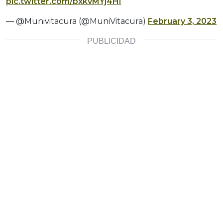
pic.twitter.com/bxkvMYj4Hl
— @Munivitacura (@MuniVitacura)
February 3, 2023