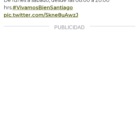
De lunes a sábado, desde las 08:00 a 20:00
hrs.
#VivamosBienSantiago
pic.twitter.com/5kne8uAwzJ