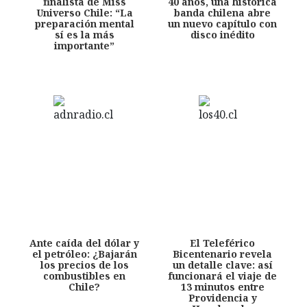
finalista de Miss
40 años, una histórica
Universo Chile: “La
banda chilena abre
preparación mental
un nuevo capítulo con
sí es la más
disco inédito
importante”
Ante caída del dólar y
El Teleférico
el petróleo: ¿Bajarán
Bicentenario revela
los precios de los
un detalle clave: así
combustibles en
funcionará el viaje de
Chile?
13 minutos entre
Providencia y