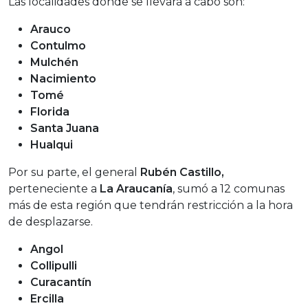
Las localidades donde se llevará a cabo son:
Arauco
Contulmo
Mulchén
Nacimiento
Tomé
Florida
Santa Juana
Hualqui
Por su parte, el general
Rubén Castillo,
perteneciente a
La Araucanía
, sumó a 12 comunas
más de esta región que tendrán restricción a la hora
de desplazarse.
Angol
Collipulli
Curacantín
Ercilla