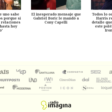
e uno sabe
El inesperado mensaje que
Todos lo o
s porque si
Gabriel Boric le mandó a
Harris r
 relaciones
Cony Capelli
detalle qu
hasta hoy
este pol
o'
Iro