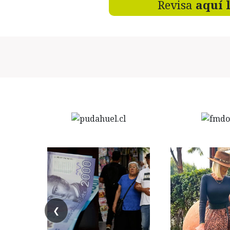
Revisa
aquí 
❮