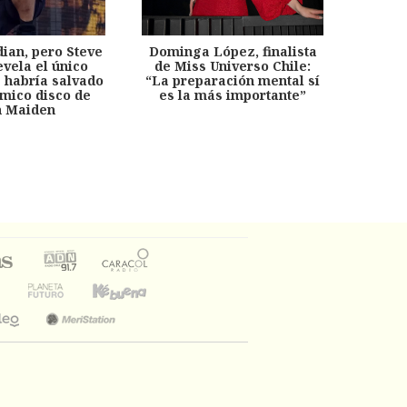
dian, pero Steve
Dominga López, finalista
Desp
evela el único
de Miss Universo Chile:
años, 
e habría salvado
“La preparación mental sí
chil
émico disco de
es la más importante”
capítu
n Maiden