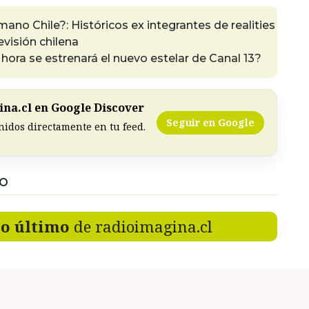
ano Chile?: Históricos ex integrantes de realities
evisión chilena
 hora se estrenará el nuevo estelar de Canal 13?
na.cl en Google Discover
Seguir en Google
nidos directamente en tu feed.
DO
lo último
de radioimagina.cl