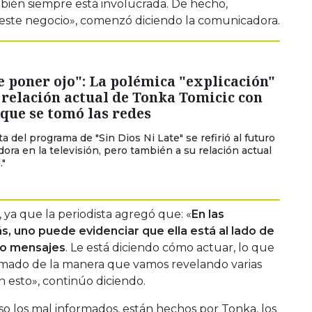
mbién siempre está involucrada. De hecho,
n este negocio», comenzó diciendo la comunicadora.
 poner ojo": La polémica "explicación"
 relación actual de Tonka Tomicic con
que se tomó las redes
a del programa de "Sin Dios Ni Late" se refirió al futuro
dora en la televisión, pero también a su relación actual
."
 ya que la periodista agregó que: «
En las
, uno puede evidenciar que ella está al lado de
ndo mensajes
. Le está diciendo cómo actuar, lo que
amado de la manera que vamos revelando varias
 esto», continúo diciendo.
o los mal informados, están hechos por Tonka, los