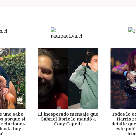
e uno sabe
El inesperado mensaje que
Todos lo o
s porque si
Gabriel Boric le mandó a
Harris r
 relaciones
Cony Capelli
detalle qu
hasta hoy
este pol
o'
Iro