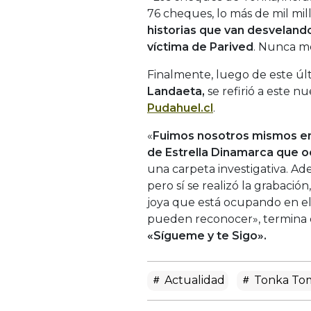
76 cheques, lo más de mil millo
historias que van desvelando 
víctima de Parived
. Nunca me
Finalmente, luego de este úl
Landaeta,
se refirió a este n
Pudahuel.cl
.
«
Fuimos nosotros mismos en
de Estrella Dinamarca que 
una carpeta investigativa. Ad
pero sí se realizó la grabaci
joya que está ocupando en el
pueden reconocer», termina 
«Sígueme y te Sigo».
Actualidad
Tonka Tom