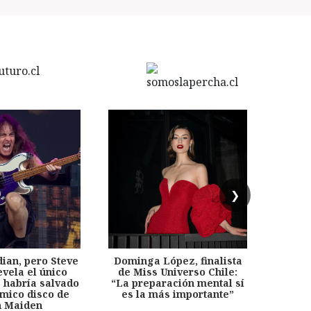
❯
dian, pero Steve
Dominga López, finalista
Desp
evela el único
de Miss Universo Chile:
años, 
e habría salvado
“La preparación mental sí
chil
émico disco de
es la más importante”
capítu
n Maiden