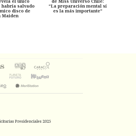
evela el único
de Miss Universo Chile:
años, 
e habría salvado
“La preparación mental sí
chil
émico disco de
es la más importante”
capítu
n Maiden
citarias Presidenciales 2025