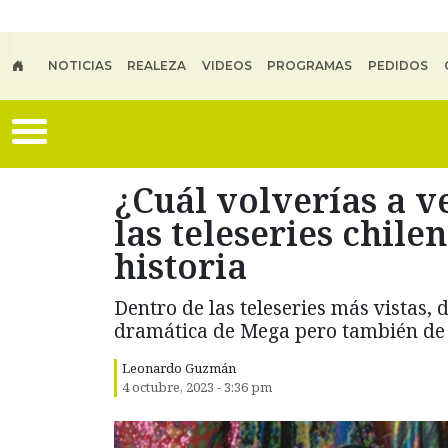
Skip to main content
NOTICIAS
REALEZA
VIDEOS
PROGRAMAS
PEDIDOS
¿Cuál volverías a ve
las teleseries chile
historia
Dentro de las teleseries más vistas, 
dramática de Mega pero también de
Leonardo Guzmán
4 octubre, 2023 - 3:36 pm