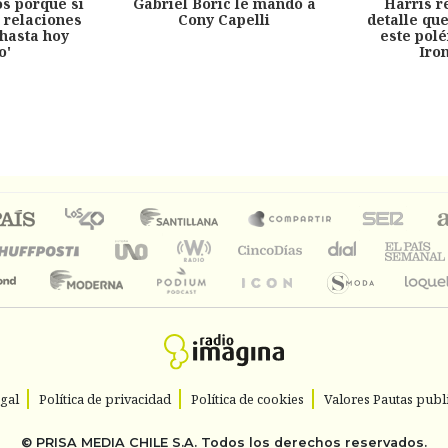
s porque si
Gabriel Boric le mandó a
Harris r
 relaciones
Cony Capelli
detalle qu
hasta hoy
este pol
o'
Iro
egal
Política de privacidad
Política de cookies
Valores Pautas publi
©
PRISA MEDIA CHILE S.A.
Todos los derechos reservados.