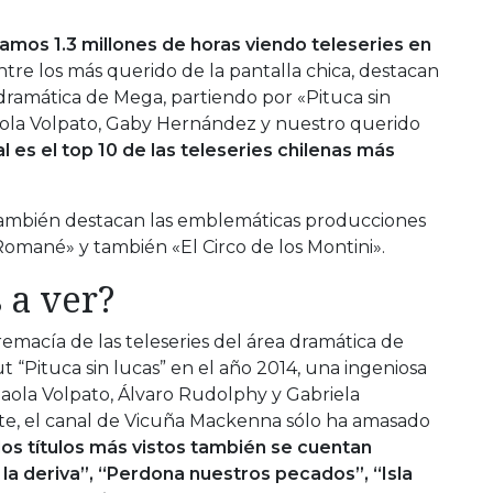
amos 1.3 millones de horas viendo teleseries en
tre los más querido de la pantalla chica, destacan
dramática de Mega, partiendo por «Pituca sin
aola Volpato, Gaby Hernández y nuestro querido
 es el top 10 de las teleseries chilenas más
también destacan las emblemáticas producciones
omané» y también «El Circo de los Montini».
 a ver?
remacía de las teleseries del área dramática de
t “Pituca sin lucas” en el año 2014, una ingeniosa
ola Volpato, Álvaro Rudolphy y Gabriela
te, el canal de Vicuña Mackenna sólo ha amasado
e los títulos más vistos también se cuentan
a deriva”, “Perdona nuestros pecados”, “Isla