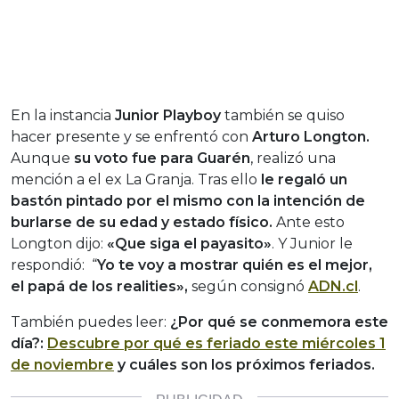
En la instancia
Junior Playboy
también se quiso
hacer presente y se enfrentó con
Arturo Longton.
Aunque
su voto fue para Guarén
, realizó una
mención a el ex La Granja. Tras ello
le regaló un
bastón pintado por el mismo con la intención de
burlarse de su edad y estado físico.
Ante esto
Longton dijo:
«Que siga el payasito»
. Y Junior le
respondió: “
Yo te voy a mostrar quién es el mejor,
el papá de los realities»,
según consignó
ADN.cl
.
También puedes leer:
¿Por qué se conmemora este
día?:
Descubre por qué es feriado este miércoles 1
de noviembre
y cuáles son los próximos feriados.