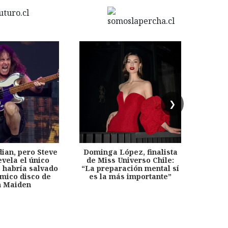
❯
dian, pero Steve
Dominga López, finalista
Desp
evela el único
de Miss Universo Chile:
años, 
e habría salvado
“La preparación mental sí
chil
émico disco de
es la más importante”
capítu
n Maiden