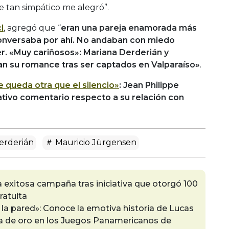
e tan simpático me alegró”.
l
, agregó que “
eran una pareja enamorada más
onversaba por ahí. No andaban con miedo
er. «Muy cariñosos»: Mariana Derderián y
n su romance tras ser captados en Valparaíso»
.
 queda otra que el silencio»
: Jean Philippe
tivo comentario respecto a su relación con
erderián
Mauricio Jürgensen
 exitosa campaña tras iniciativa que otorgó 100
atuita
 la pared»: Conoce la emotiva historia de Lucas
la de oro en los Juegos Panamericanos de