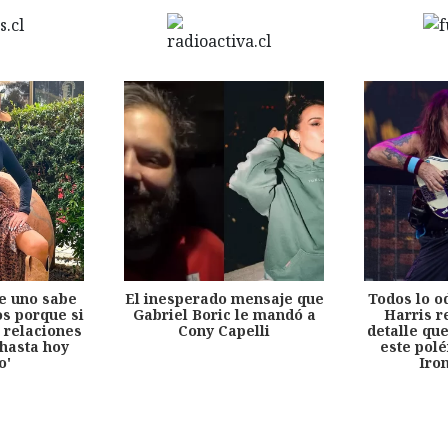
e uno sabe
El inesperado mensaje que
Todos lo o
s porque si
Gabriel Boric le mandó a
Harris r
 relaciones
Cony Capelli
detalle qu
hasta hoy
este pol
o'
Iro