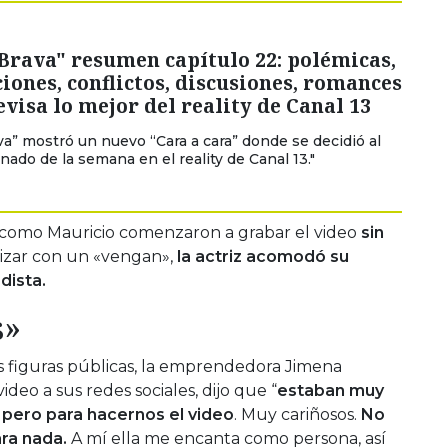
Brava" resumen capítulo 22: polémicas,
ones, conflictos, discusiones, romances
evisa lo mejor del reality de Canal 13
ava” mostró un nuevo “Cara a cara” donde se decidió al
nado de la semana en el reality de Canal 13."
 como Mauricio comenzaron a grabar el video
sin
lizar con un «vengan»,
la actriz acomodó su
dista.
s»
s figuras públicas, la emprendedora Jimena
ideo a sus redes sociales, dijo que “
estaban muy
n pero para hacernos el video
. Muy cariñosos.
No
ra nada.
A mí ella me encanta como persona, así