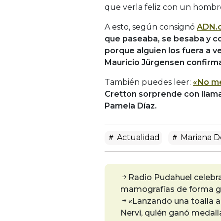
que verla feliz con un hombr
A esto, según consignó
ADN.c
que paseaba, se besaba y c
porque alguien los fuera a v
Mauricio Jürgensen confirma
También puedes leer:
«No me
Cretton sorprende con llama
Pamela Díaz.
Actualidad
Mariana D
Radio Pudahuel celebra
mamografías de forma gr
«Lanzando una toalla a
Nervi, quién ganó medal