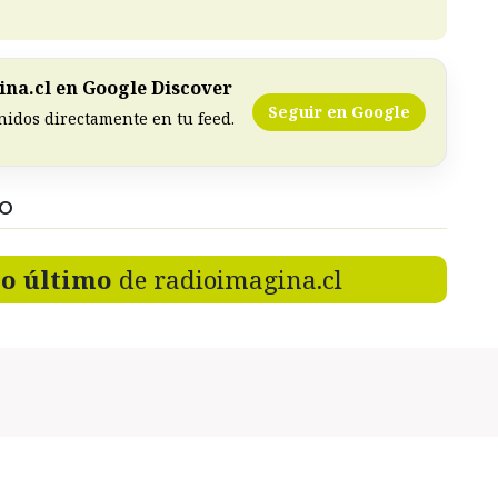
na.cl en Google Discover
Seguir en Google
nidos directamente en tu feed.
DO
lo último
de radioimagina.cl