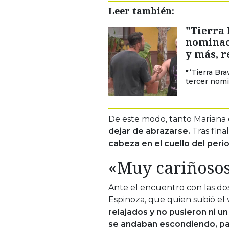
Leer también:
"Tierra 
nominaci
y más, r
"“Tierra Br
tercer nomi
De este modo, tanto Mariana
dejar de abrazarse.
Tras fina
cabeza en el cuello del perio
«Muy cariñoso
Ante el encuentro con las do
Espinoza, que quien subió el v
relajados y no pusieron ni u
se andaban escondiendo, pa