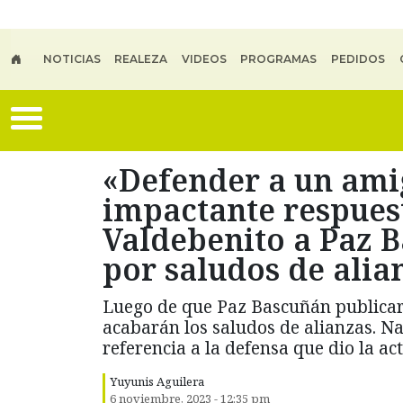
Skip to main content
NOTICIAS
REALEZA
VIDEOS
PROGRAMAS
PEDIDOS
«Defender a un ami
impactante respues
Valdebenito a Paz 
por saludos de alia
Luego de que Paz Bascuñán publicara
acabarán los saludos de alianzas. N
referencia a la defensa que dio la ac
Yuyunis Aguilera
6 noviembre, 2023 - 12:35 pm