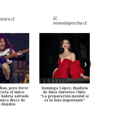
❯
dian, pero Steve
Dominga López, finalista
Desp
evela el único
de Miss Universo Chile:
años, 
e habría salvado
“La preparación mental sí
chil
émico disco de
es la más importante”
capítu
n Maiden