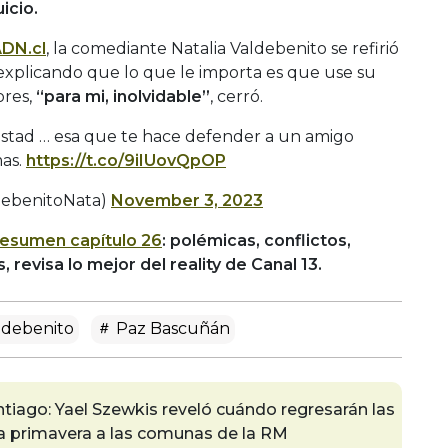
icio.
DN.cl
, la comediante Natalia Valdebenito se refirió
xplicando que lo que le importa es que use su
ores,
“para mi, inolvidable”
, cerró.
mistad … esa que te hace defender a un amigo
mas.
https://t.co/9iIUovQpOP
debenitoNata)
November 3, 2023
resumen capítulo 26
: polémicas, conflictos,
revisa lo mejor del reality de Canal 13.
ldebenito
Paz Bascuñán
antiago: Yael Szewkis reveló cuándo regresarán las
la primavera a las comunas de la RM