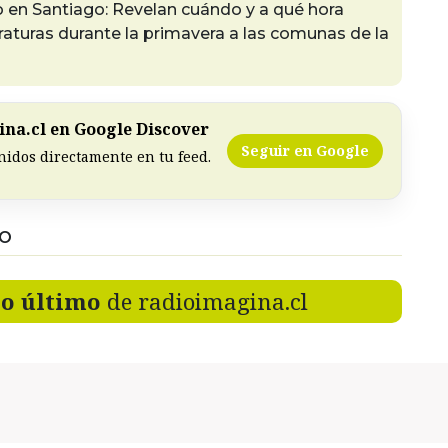
mo en Santiago: Revelan cuándo y a qué hora
raturas durante la primavera a las comunas de la
na.cl en Google Discover
Seguir en Google
nidos directamente en tu feed.
DO
lo último
de radioimagina.cl