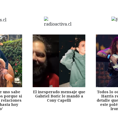
e uno sabe
El inesperado mensaje que
Todos lo o
s porque si
Gabriel Boric le mandó a
Harris r
 relaciones
Cony Capelli
detalle qu
hasta hoy
este pol
o'
Iro