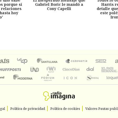
e uno sabe
El inesperado mensaje que
Todos lo o
s porque si
Gabriel Boric le mandó a
Harris r
 relaciones
Cony Capelli
detalle qu
hasta hoy
este pol
o'
Iro
egal
Política de privacidad
Política de cookies
Valores Pautas publi