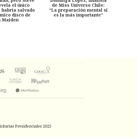
dian, pero Steve
Dominga López, finalista
Desp
evela el único
de Miss Universo Chile:
años, 
e habría salvado
“La preparación mental sí
chil
émico disco de
es la más importante”
capítu
n Maiden
citarias Presidenciales 2025