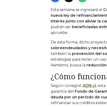
Esta semana se ingresará al
Co
nueva ley de refinanciamien
interés junto con aliviar la c
podrán ser
beneficiadas entr
apruebe.
De esta forma, dicho proyecto
sobreendeudados y necesite
también la
prevención del 
estrategias para tener un uso
Asimismo, busca la
reducción
¿Cómo funcion
Según consignó
ADN.cl
, est
garantía del
Fondo de Garantí
deuda por un periodo de cua
refinanciar sus créditos exist