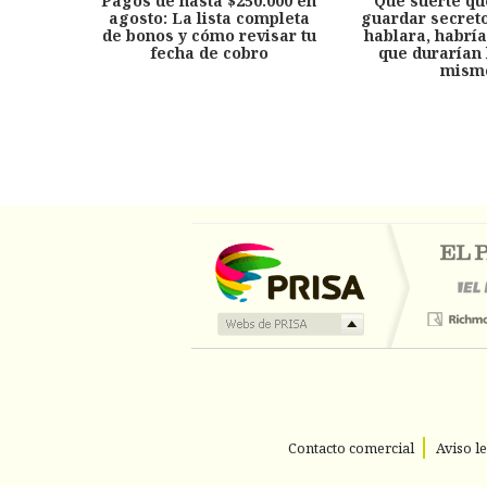
Pagos de hasta $250.000 en
'Qué suerte qu
agosto: La lista completa
guardar secreto
de bonos y cómo revisar tu
hablara, habría
fecha de cobro
que durarían 
mism
Contacto comercial
Aviso l