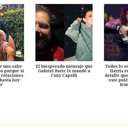
e uno sabe
El inesperado mensaje que
Todos lo o
s porque si
Gabriel Boric le mandó a
Harris r
 relaciones
Cony Capelli
detalle qu
hasta hoy
este pol
o'
Iro