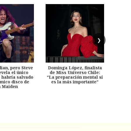
❯
dian, pero Steve
Dominga López, finalista
Desp
evela el único
de Miss Universo Chile:
años, 
e habría salvado
“La preparación mental sí
chil
émico disco de
es la más importante”
capítu
n Maiden