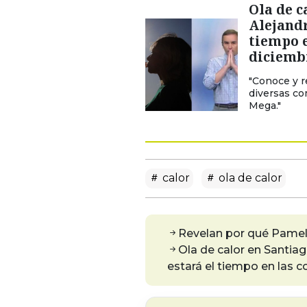
Ola de c
Alejandr
tiempo 
diciemb
"Conoce y r
diversas c
Mega."
calor
ola de calor
Revelan por qué Pamela
Ola de calor en Santia
estará el tiempo en las 