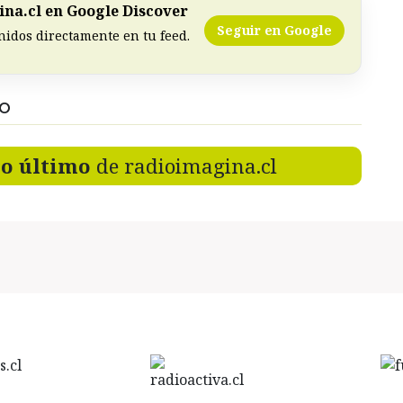
na.cl en Google Discover
Seguir en Google
nidos directamente en tu feed.
DO
lo último
de radioimagina.cl