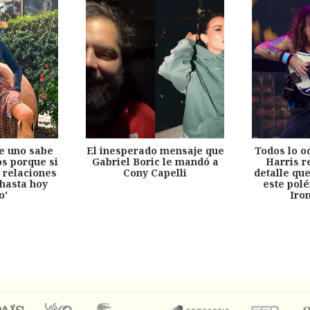
e uno sabe
El inesperado mensaje que
Todos lo o
s porque si
Gabriel Boric le mandó a
Harris r
 relaciones
Cony Capelli
detalle qu
hasta hoy
este pol
o'
Iro