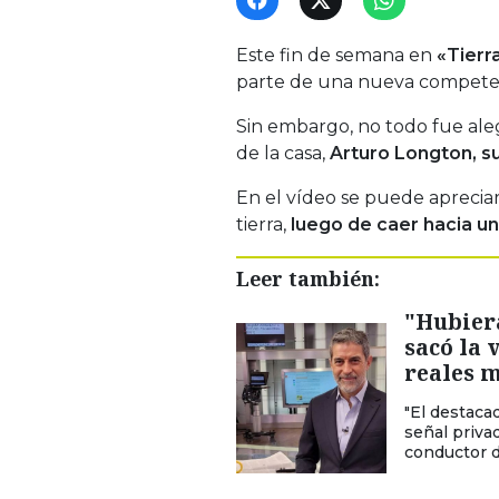
Este fin de semana en
«Tierr
parte de una nueva competen
Sin embargo, no todo fue ale
de la casa,
Arturo Longton, su
En el vídeo se puede apreciar
tierra,
luego de caer hacia u
Leer también:
"Hubier
sacó la 
reales m
"El destacad
señal privad
conductor d