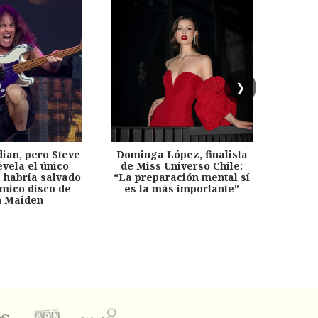
❯
dian, pero Steve
Dominga López, finalista
Desp
evela el único
de Miss Universo Chile:
años, 
e habría salvado
“La preparación mental sí
chil
émico disco de
es la más importante”
capítu
n Maiden