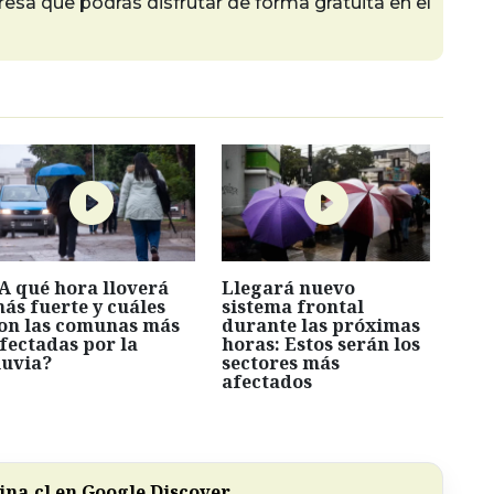
esa que podrás disfrutar de forma gratuita en el
A qué hora lloverá
Llegará nuevo
ás fuerte y cuáles
sistema frontal
on las comunas más
durante las próximas
fectadas por la
horas: Estos serán los
luvia?
sectores más
afectados
na.cl en Google Discover