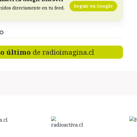
Seguir en Google
nidos directamente en tu feed.
DO
lo último
de radioimagina.cl