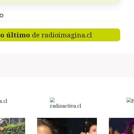
DO
lo último
de radioimagina.cl