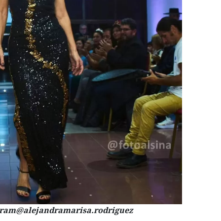
agram@alejandramarisa.rodriguez