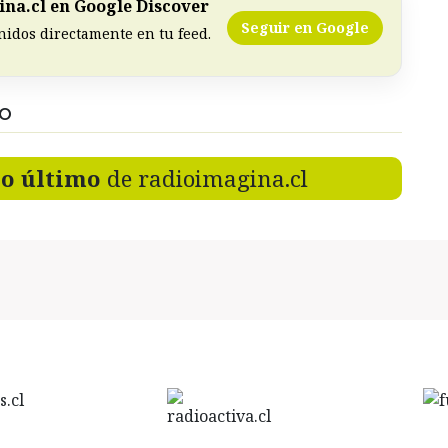
na.cl en Google Discover
Seguir en Google
nidos directamente en tu feed.
DO
lo último
de radioimagina.cl