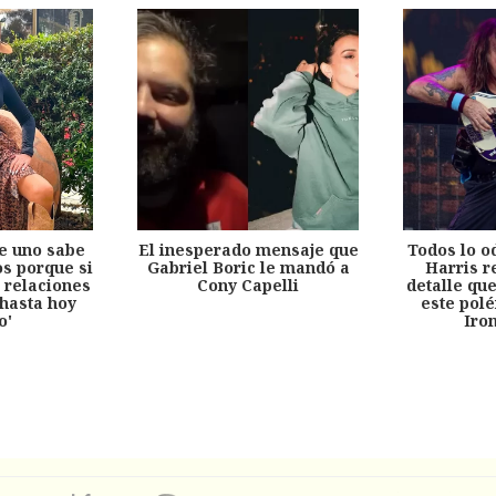
e uno sabe
El inesperado mensaje que
Todos lo o
s porque si
Gabriel Boric le mandó a
Harris r
 relaciones
Cony Capelli
detalle qu
hasta hoy
este pol
o'
Iro