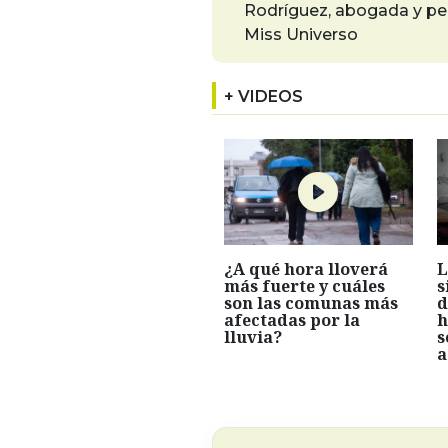
Rodríguez, abogada y per
Miss Universo
+ VIDEOS
¿A qué hora lloverá
L
más fuerte y cuáles
s
son las comunas más
d
afectadas por la
h
lluvia?
s
a