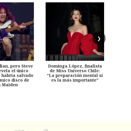
❯
dian, pero Steve
Dominga López, finalista
Desp
evela el único
de Miss Universo Chile:
años, 
e habría salvado
“La preparación mental sí
chil
émico disco de
es la más importante”
capítu
n Maiden