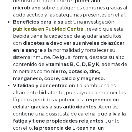
demostrado que tiene un
poder anti
microbiano
sobre patógenos comunes gracias al
ácido acético y las catequinas presentes en ella”.
Beneficios para la salud:
Una investigación
publicada en PubMed Central
, reveló que esta
bebida tiene la capacidad de ayudar a adultos
con
diabetes a devolver sus niveles de azúcar
en la sangre
a la normalidad y fortalecer su
sistema inmune. De igual forma, destaca su alto
contenido de
vitaminas B, C, D, E y K,
además de
minerales como
hierro, potasio, zinc,
manganeso, cobre, calcio y magneso.
Vitalidad y concentración
: La kombucha es
altamente hidratante, pues ayuda a reponer los
líquidos perdidos y potencia la
regeneración
celular gracias a sus antioxidantes
. Además,
contiene una dosis justa de cafeína, que
alivia la
fatiga y tiene propiedades relajantes
. Junto
con ello,
la presencia de L-teanina, un