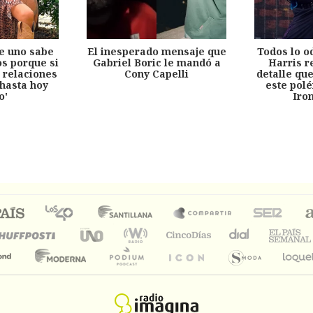
e uno sabe
El inesperado mensaje que
Todos lo o
s porque si
Gabriel Boric le mandó a
Harris r
 relaciones
Cony Capelli
detalle qu
hasta hoy
este pol
o'
Iro