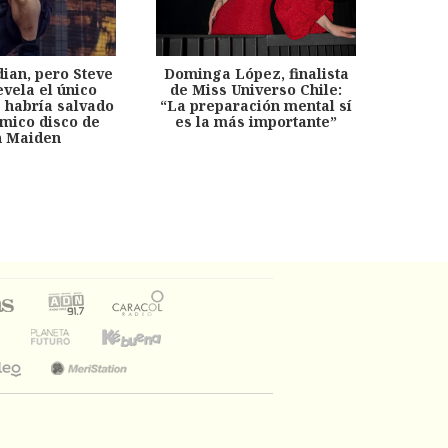
dian, pero Steve
Dominga López, finalista
Desp
evela el único
de Miss Universo Chile:
años, 
e habría salvado
“La preparación mental sí
chil
émico disco de
es la más importante”
capítu
n Maiden