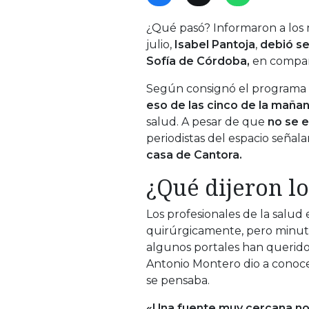
¿Qué pasó? Informaron a los 
julio,
Isabel Pantoja
,
debió se
Sofía de Córdoba,
en compañ
Según consignó el programa «A
eso de las cinco de la maña
salud. A pesar de que
no se 
periodistas del espacio señal
casa de Cantora.
¿Qué dijeron l
Los profesionales de la salud 
quirúrgicamente, pero minutos
algunos portales han querido b
Antonio Montero dio a conoc
se pensaba.
«Una fuente muy cercana no