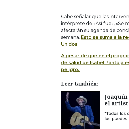
Cabe señalar que las interven
intérprete de «Así fue», «Se 
afectarán su agenda de conc
semana.
Esto se suma a la re
Unidos.
A pesar de que en el progr
de salud de Isabel Pantoja e
peligro.
Leer también:
Joaquín 
el artis
"Todos los 
los puedes r