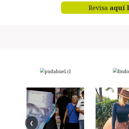
Revisa
aquí 
❮