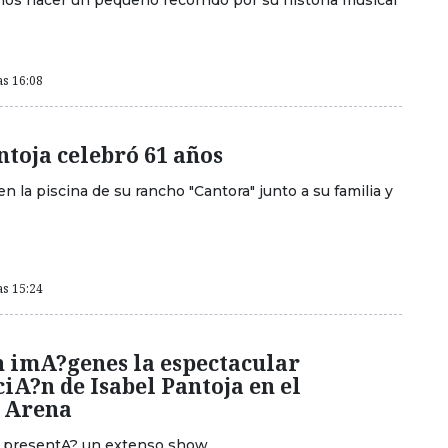
mos hacer un pequeño recorrido por su historia musical
as 16:08
ntoja celebró 61 años
 en la piscina de su rancho "Cantora" junto a su familia y
as 15:24
n imA?genes la espectacular
iA?n de Isabel Pantoja en el
 Arena
 presentA? un extenso show