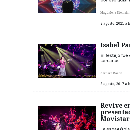
por eso quisi
Magdalena Diethelm
2 agosto, 2021 a l
Isabel Pa
El festejo fue
cercanos.
Bárbara Barcia
3 agosto, 2017 a l
Revive e
presentac
Movistar
La espaA�ola