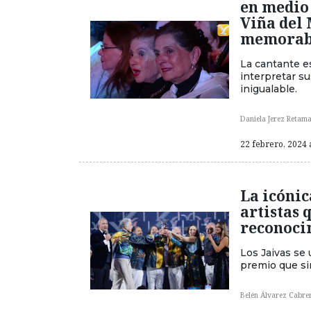
en medio 
Viña del 
memorabl
La cantante es
interpretar s
inigualable.
Daniela Jerez Retama
22 febrero, 2024 
La icónic
artistas 
reconoci
Los Jaivas se 
premio que sim
Belén Álvarez Cabre