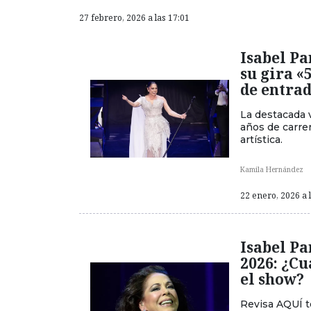
27 febrero, 2026 a las 17:01
Isabel Pa
su gira «
de entra
La destacada 
años de carrer
artística.
Kamila Hernández
22 enero, 2026 a 
Isabel Pa
2026: ¿Cu
el show?
Revisa AQUÍ t