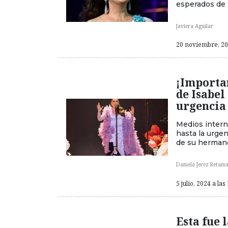
esperados de 
Javiera Aguilar
20 noviembre, 202
¡Importa
de Isabel
urgencia
Medios intern
hasta la urge
de su herman
Daniela Jerez Retama
5 julio, 2024 a las
Esta fue 