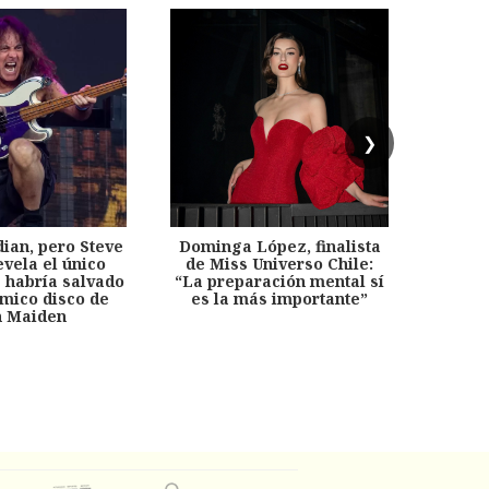
❯
dian, pero Steve
Dominga López, finalista
Desp
evela el único
de Miss Universo Chile:
años, 
e habría salvado
“La preparación mental sí
chil
émico disco de
es la más importante”
capítu
n Maiden