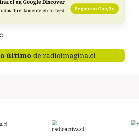
na.cl en Google Discover
Seguir en Google
nidos directamente en tu feed.
DO
lo último
de radioimagina.cl