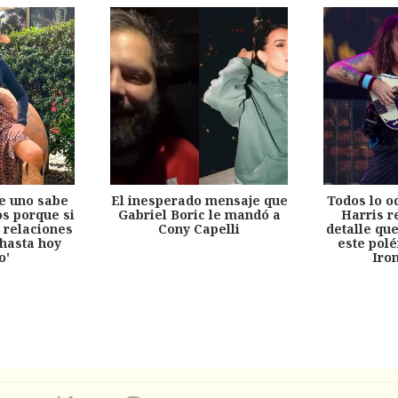
e uno sabe
El inesperado mensaje que
Todos lo o
s porque si
Gabriel Boric le mandó a
Harris r
 relaciones
Cony Capelli
detalle qu
hasta hoy
este pol
o'
Iro