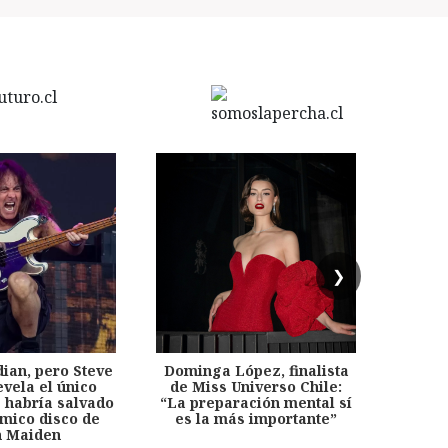
❯
dian, pero Steve
Dominga López, finalista
Desp
evela el único
de Miss Universo Chile:
años, 
e habría salvado
“La preparación mental sí
chil
émico disco de
es la más importante”
capítu
n Maiden