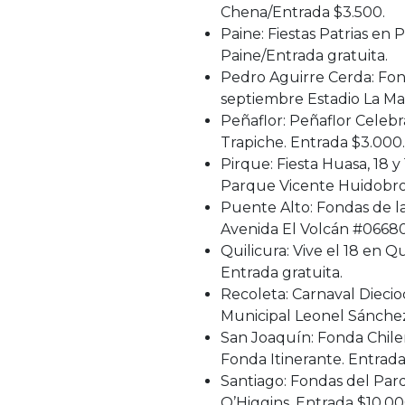
Chena/Entrada $3.500.
Paine: Fiestas Patrias en 
Paine/Entrada gratuita.
Pedro Aguirre Cerda: Fon
septiembre Estadio La Mar
Peñaflor: Peñaflor Celebra
Trapiche. Entrada $3.000.
Pirque: Fiesta Huasa, 18 
Parque Vicente Huidobro.
Puente Alto: Fondas de la
Avenida El Volcán #06680
Quilicura: Vive el 18 en Q
Entrada gratuita.
Recoleta: Carnaval Diecio
Municipal Leonel Sánchez
San Joaquín: Fonda Chilen
Fonda Itinerante. Entrada
Santiago: Fondas del Par
O’Higgins. Entrada $10.00