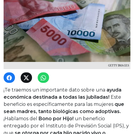
GETTY IMAGES
¡Te traemos un importante dato sobre una
ayuda
económica d
estinada a todas las jubilada
s!
Este
beneficio es específicamente para las mujeres
que
sean madres, tanto biológicas como adoptivas.
¡Hablamos del
Bono por Hijo!
un beneficio
entregado por el Instituto de Previsión Social (IPS), y
que
se otorga por cada hijo nacido vivo o