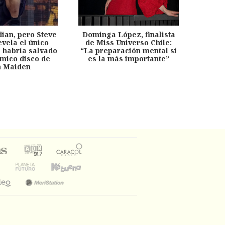
dian, pero Steve
Dominga López, finalista
Desp
evela el único
de Miss Universo Chile:
años, 
e habría salvado
“La preparación mental sí
chil
émico disco de
es la más importante”
capítu
n Maiden