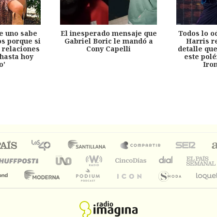
e uno sabe
El inesperado mensaje que
Todos lo o
s porque si
Gabriel Boric le mandó a
Harris r
 relaciones
Cony Capelli
detalle qu
hasta hoy
este pol
o'
Iro