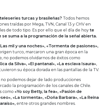
teleseries turcas y brasileñas?
Todos hemos
ones traídas por Mega, TVN, Canal 13 y CHV en
ales de todo tipo. Es por ello que el día de hoy
te
se suma a la programación de la señal abierta.
 «Las mil y una noches», «Tormenta de pasiones»,
 origen turco, marcaron una gran época en la
te, no podemos olvidarnos de éxitos como
Xica da Silva», «El pantanal», «La esclava Isaura»
,
uvieron su época dorada en las pantallas de la TV.
a no podemos dejar de lado producciones
cado la programación de los canales de Chile.
as como
«Yo soy Betty, la fea», «Pasión de
deseo», «La tormenta», «Doña Barbara», «La Reina
araíso»,
entre otros grandes nombres.