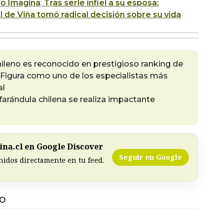
io Imagina
:
Tras serle infiel a su esposa:
l de Viña tomó radical decisión sobre su vida
hileno es reconocido en prestigioso ranking de
 Figura como uno de los especialistas más
al
farándula chilena se realiza impactante
na.cl en Google Discover
Seguir en Google
nidos directamente en tu feed.
DO