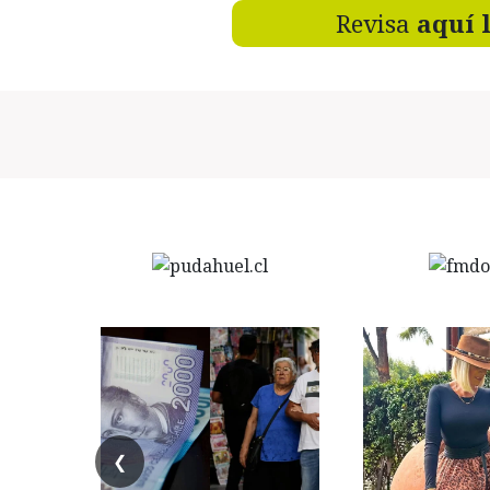
Revisa
aquí 
❮