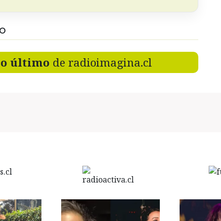
DO
lo último
de radioimagina.cl