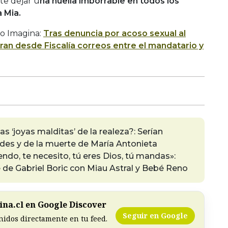
e dejar u
na huella imborrable en todos los
 Mia.
o Imagina:
Tras denuncia por acoso sexual al
ltran desde Fiscalía correos entre el mandatario y
s ‘joyas malditas’ de la realeza?: Serían
es y de la muerte de María Antonieta
endo, te necesito, tú eres Dios, tú mandas»:
de Gabriel Boric con Miau Astral y Bebé Reno
na.cl en Google Discover
Seguir en Google
nidos directamente en tu feed.