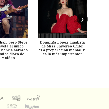
❯
dian, pero Steve
Dominga López, finalista
Desp
evela el único
de Miss Universo Chile:
años, 
e habría salvado
“La preparación mental sí
chil
émico disco de
es la más importante”
capítu
n Maiden