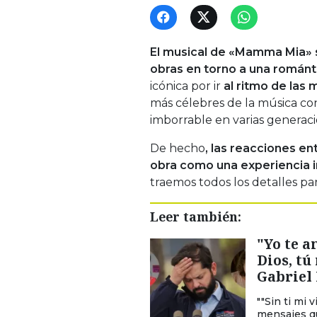
El musical de «Mamma Mia» s
obras en torno a una románti
icónica por ir
al ritmo de las
más célebres de la música c
imborrable en varias generaci
De hecho
, las reacciones en
obra como una experiencia i
traemos todos los detalles pa
Leer también:
"Yo te a
Dios, t
Gabriel 
""Sin ti mi 
mensajes qu