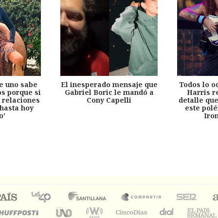
e uno sabe
El inesperado mensaje que
Todos lo o
s porque si
Gabriel Boric le mandó a
Harris r
 relaciones
Cony Capelli
detalle qu
hasta hoy
este pol
o'
Iro