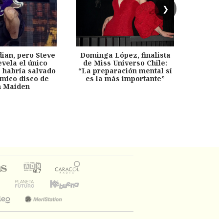
❯
dian, pero Steve
Dominga López, finalista
Desp
evela el único
de Miss Universo Chile:
años, 
e habría salvado
“La preparación mental sí
chil
émico disco de
es la más importante”
capítu
n Maiden