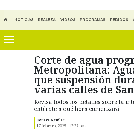
Skip to main content
NOTICIAS
REALEZA
VIDEOS
PROGRAMAS
PEDIDOS
Corte de agua prog
Metropolitana: Agu
que suspensión dura
varias calles de Sa
Revisa todos los detalles sobre la i
entérate a qué hora comenzará.
Javiera Aguilar
17 febrero, 2025 - 12:27 pm