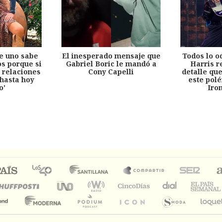
e uno sabe
El inesperado mensaje que
Todos lo o
s porque si
Gabriel Boric le mandó a
Harris r
 relaciones
Cony Capelli
detalle qu
hasta hoy
este pol
o'
Iro