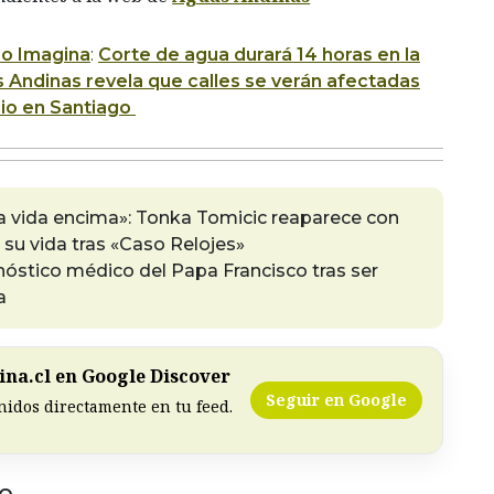
io Imagina
:
Corte de agua durará 14 horas en la
 Andinas revela que calles se verán afectadas
icio en Santiago
la vida encima»: Tonka Tomicic reaparece con
su vida tras «Caso Relojes»
nóstico médico del Papa Francisco tras ser
a
na.cl en Google Discover
Seguir en Google
nidos directamente en tu feed.