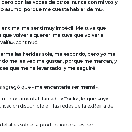
, pero con las voces de otros, nunca con mi voz y
 lo asumo, porque me cuesta hablar de mí»
,
a encima, me sentí muy imbécil. Me tuve que
 que volver a querer, me tuve que volver a
valía»
, continuó.
erme las heridas sola, me escondo, pero yo me
ando me las veo me gustan, porque me marcan, y
ces que me he levantado, y me seguiré
os agregó que
«me encantaría ser mamá»
.
a a un documental llamado
«Tonka, lo que soy»
.
licación disponible en las redes de la exReina de
etalles sobre la producción o su estreno.