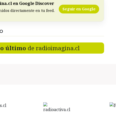
na.cl en Google Discover
Seguir en Google
nidos directamente en tu feed.
DO
lo último
de radioimagina.cl