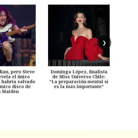
❯
dian, pero Steve
Dominga López, finalista
Desp
evela el único
de Miss Universo Chile:
años, 
e habría salvado
“La preparación mental sí
chil
émico disco de
es la más importante”
capítu
n Maiden