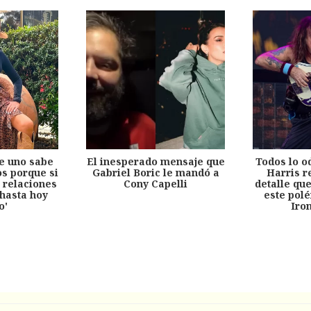
e uno sabe
El inesperado mensaje que
Todos lo o
s porque si
Gabriel Boric le mandó a
Harris r
 relaciones
Cony Capelli
detalle qu
hasta hoy
este pol
o'
Iro