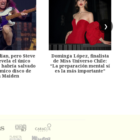
❯
dian, pero Steve
Dominga López, finalista
Desp
evela el único
de Miss Universo Chile:
años, 
e habría salvado
“La preparación mental sí
chil
émico disco de
es la más importante”
capítu
n Maiden