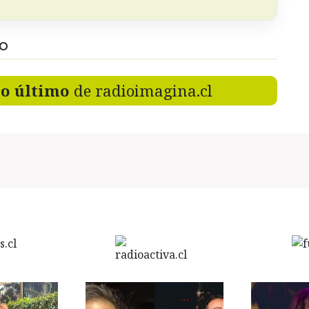
DO
lo último
de radioimagina.cl