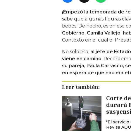
¡Empezó la temporada de re
sabe que algunas figuras cla
bebés. De hecho, es en ese c
Gobierno, Camila Vallejo, ha
Contexto en el cual el Presiden
No solo eso,
al jefe de Estad
viene en camino
. Recordemos
su pareja, Paula Carrasco, 
en espera de que naciera el
Leer también:
Corte de
durará 
suspensi
"El servici
Revisa AQUÍ