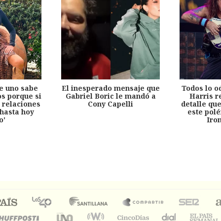
e uno sabe
El inesperado mensaje que
Todos lo o
s porque si
Gabriel Boric le mandó a
Harris r
 relaciones
Cony Capelli
detalle qu
hasta hoy
este pol
o'
Iro