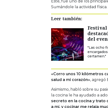
Este, fue uno de los principal
Sumándole la actividad física.
Leer también:
Festival
destaca
del even
"Las ocho fi
encargados 
certamen."
«Corro unos 10 kilómetros c
salud a mi corazón»
, agregó 
Asimismo, habló sobre su pas
la cocina le ha ayudado a ad
secreto en la cocina y trato
a mí, y cocinar me relaja mu