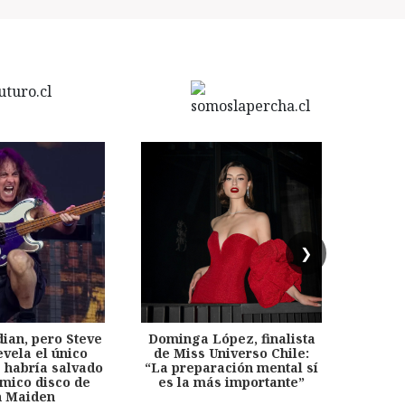
❯
dian, pero Steve
Dominga López, finalista
Desp
evela el único
de Miss Universo Chile:
años, 
e habría salvado
“La preparación mental sí
chil
émico disco de
es la más importante”
capítu
n Maiden