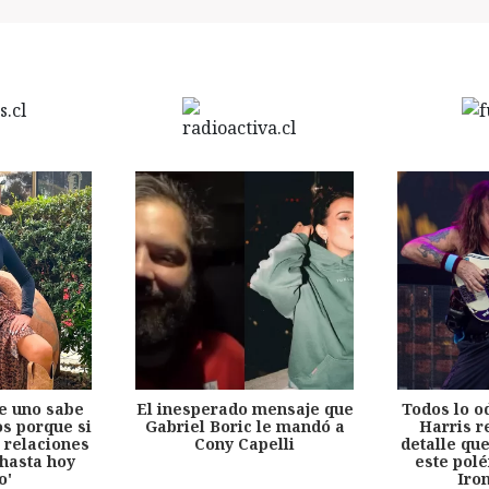
e uno sabe
El inesperado mensaje que
Todos lo o
s porque si
Gabriel Boric le mandó a
Harris r
 relaciones
Cony Capelli
detalle qu
hasta hoy
este pol
o'
Iro