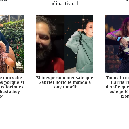
e uno sabe
El inesperado mensaje que
Todos lo o
s porque si
Gabriel Boric le mandó a
Harris r
 relaciones
Cony Capelli
detalle qu
hasta hoy
este pol
o'
Iro