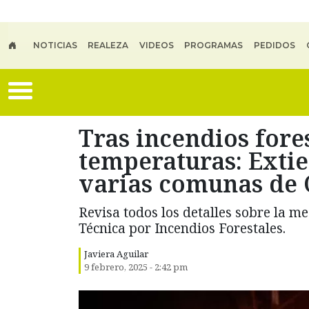
Skip to main content
NOTICIAS
REALEZA
VIDEOS
PROGRAMAS
PEDIDOS
Tras incendios fore
temperaturas: Exti
varias comunas de 
Revisa todos los detalles sobre la m
Técnica por Incendios Forestales.
Javiera Aguilar
9 febrero, 2025 - 2:42 pm