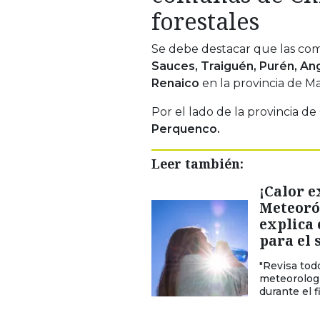
forestales
Se debe destacar que las co
Sauces, Traiguén, Purén, Angol
Renaico
en la provincia de Ma
Por el lado de la provincia d
Perquenco
.
Leer también:
¡Calor 
Meteoró
explica 
para el 
"Revisa tod
meteorologí
durante el 