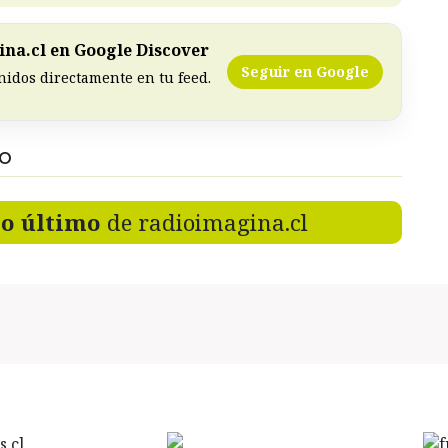
na.cl en Google Discover
Seguir en Google
nidos directamente en tu feed.
DO
lo último
de radioimagina.cl