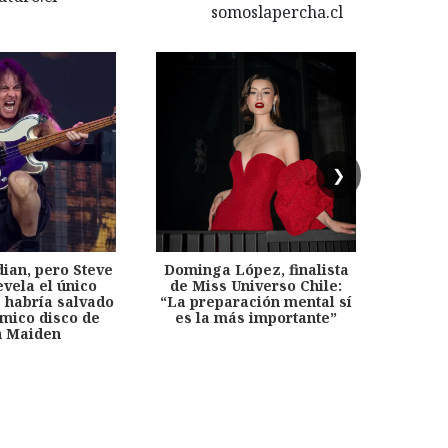
❯
dian, pero Steve
Dominga López, finalista
Desp
evela el único
de Miss Universo Chile:
años, 
e habría salvado
“La preparación mental sí
chil
émico disco de
es la más importante”
capítu
n Maiden