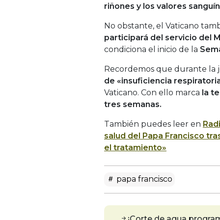
riñones y los valores sangu
No obstante, el Vaticano tam
participará del servicio del
condiciona el inicio de la
Sema
Recordemos que durante la 
de «insuficiencia respirator
Vaticano. Con ello marca
la t
tres semanas.
También puedes leer en
Rad
salud del Papa Francisco tr
el tratamiento»
papa francisco
¡Corte de agua progra