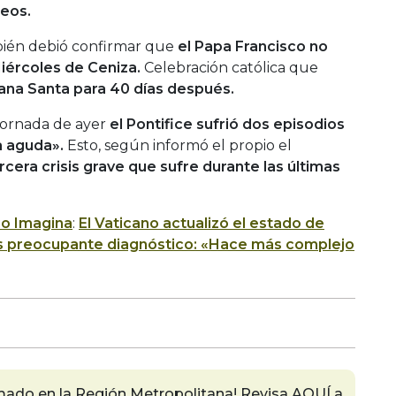
íneos.
bién debió confirmar que
el Papa Francisco
no
 Miércoles de Ceniza.
Celebración católica que
na Santa para 40 días después.
jornada de ayer
el Pontifice sufrió dos episodios
ia aguda».
Esto, según informó el propio el
ercera crisis grave que sufre durante las últimas
io Imagina
:
El Vaticano actualizó el estado de
as preocupante diagnóstico: «Hace más complejo
mado en la Región Metropolitana! Revisa AQUÍ a