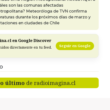
áles son las comunas afectadas
Metropolitana? Meteoróloga de TVN confirma
raturas durante los próximos días de marzo y
itaciones en ciudades de Chile
na.cl en Google Discover
Seguir en Google
nidos directamente en tu feed.
DO
lo último
de radioimagina.cl