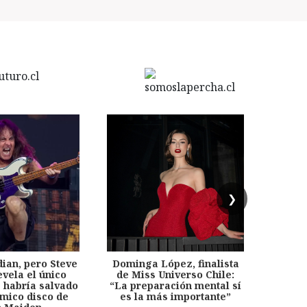
❯
dian, pero Steve
Dominga López, finalista
Desp
evela el único
de Miss Universo Chile:
años, 
e habría salvado
“La preparación mental sí
chil
émico disco de
es la más importante”
capítu