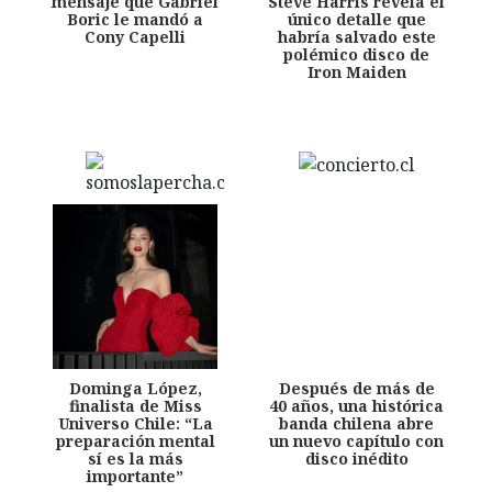
mensaje que Gabriel
Steve Harris revela el
Boric le mandó a
único detalle que
Cony Capelli
habría salvado este
polémico disco de
Iron Maiden
Dominga López,
Después de más de
finalista de Miss
40 años, una histórica
Universo Chile: “La
banda chilena abre
preparación mental
un nuevo capítulo con
sí es la más
disco inédito
importante”