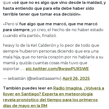
que
«sé que no es algo que vino desde la maldad, y
hasta entiendo que para ella debe haber sido
terrible tener que tomar esa decisión»
.
«Pero sí
fue algo que me marcó, que me marcó
para siempre
, yo creo, el hecho de no haber estado
cuando ella partió», finalizó.
heavy lo de la Kel Calderón y lo peor de todo que
siempre hubieron personas diciendo que era una
mala hija, que no tenía corazón por no hablarle a su
mamá y quizás cuantas cosas más tuvo que
soportar……
pic.twitter.com/8wqwPUXSWE
— sebastián (@sebastiaaaamv)
April 26, 2025
También puedes leer en
Radio Imagina.
¿Volverá a
llover en Santiago? Experta en meteorología
revela pronóstico del tiempo para los primeros
días de mayo en la RM