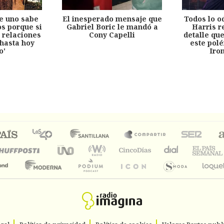
e uno sabe
El inesperado mensaje que
Todos lo o
s porque si
Gabriel Boric le mandó a
Harris r
 relaciones
Cony Capelli
detalle qu
hasta hoy
este pol
o'
Iro