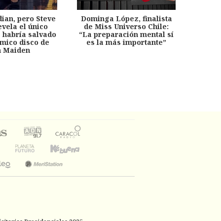
dian, pero Steve
Dominga López, finalista
Desp
evela el único
de Miss Universo Chile:
años, 
e habría salvado
“La preparación mental sí
chil
émico disco de
es la más importante”
capítu
n Maiden