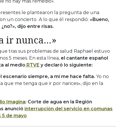
que no hay más remedio».
 presentes le plantearon la pregunta de una
on un concierto A lo que él respondió:
«Bueno,
¿no?», dijo entre risas.
a ir nunca…»
 que tras sus problemas de salud Raphael estuvo
nos 5 meses. En esta línea,
el cantante español
ta al medio
RTVE
y declaró lo siguiente:
escenario siempre, a mí me hace falta.
Yo no
ía que me tenga que ir por narices», dijo en la
io Imagina
: Corte de agua en la Región
as anunció
interrupción del servicio en comunas
s 5 de mayo