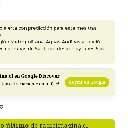
oto alerta con predicción para este mes tras
s
gión Metropolitana: Aguas Andinas anunció
o en comunas de Santiago desde hoy lunes 5 de
na.cl en Google Discover
Seguir en Google
nidos directamente en tu feed.
DO
lo último
de radioimagina.cl