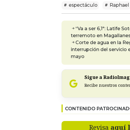
espectáculo
Raphael
“Va a ser 6,1″: Latife S
terremoto en Magallane
Corte de agua en la Re
interrupción del servici
mayo
Sigue a RadioImagi
Recibe nuestros conte
CONTENIDO PATROCINA
Revisa
aquí 