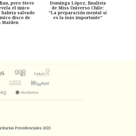
dian, pero Steve
Dominga López, finalista
Desp
evela el único
de Miss Universo Chile:
años, 
e habría salvado
“La preparación mental sí
chil
émico disco de
es la más importante”
capítu
n Maiden
citarias Presidenciales 2025