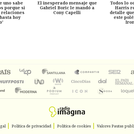
e uno sabe
El inesperado mensaje que
Todos lo o
s porque si
Gabriel Boric le mandó a
Harris r
 relaciones
Cony Capelli
detalle qu
hasta hoy
este pol
o'
Iro
egal
Política de privacidad
Política de cookies
Valores Pautas publi