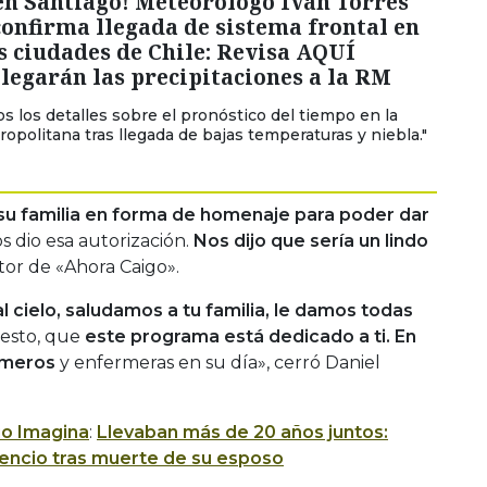
en Santiago! Meteorólogo Iván Torres
onfirma llegada de sistema frontal en
s ciudades de Chile: Revisa AQUÍ
legarán las precipitaciones a la RM
os los detalles sobre el pronóstico del tiempo en la
opolitana tras llegada de bajas temperaturas y niebla."
su familia en forma de homenaje para poder dar
os dio esa autorización.
Nos dijo que sería un lindo
tor de «Ahora Caigo».
l cielo, saludamos a tu familia, le damos todas
esto, que
este programa está dedicado a ti. En
ermeros
y enfermeras en su día», cerró Daniel
io Imagina
:
Llevaban más de 20 años juntos:
lencio tras muerte de su esposo