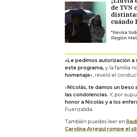
¡Lluvia 
de TVN c
distinta
cuándo l
"Revisa tod
Región Metr
«Le pedimos autorización a 
este programa,
y la familia n
homenaje
«, reveló el conduc
«
Nicolás, te damos un beso a
las condolencias.
Y, por supu
honor a Nicolás y a los enf
Fuenzalida.
También puedes leer en
Rad
Carolina Arregui rompe el si