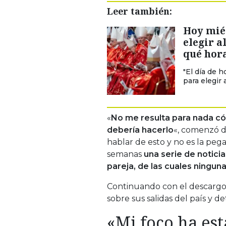
Leer también:
Hoy miér
elegir a
qué hora
"El día de 
para elegir
«
No me resulta para nada có
debería hacerlo
«, comenzó di
hablar de esto y no es la pe
semanas
una serie de notici
pareja, de las cuales ninguna
Continuando con el descargo,
sobre sus salidas del país y de
«Mi foco ha est