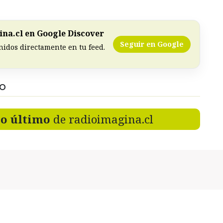
na.cl en Google Discover
Seguir en Google
nidos directamente en tu feed.
DO
lo último
de radioimagina.cl