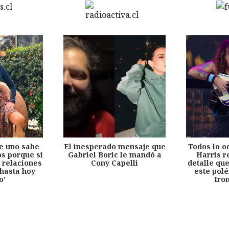
e uno sabe
El inesperado mensaje que
Todos lo o
s porque si
Gabriel Boric le mandó a
Harris r
 relaciones
Cony Capelli
detalle qu
hasta hoy
este pol
o'
Iro