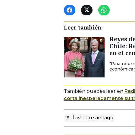
Leer también:
Reyes de
Chile: R
en el ce
"Para refor
económica y
También puedes leer en
Rad
corta inesperadamente su tr
lluvia en santiago