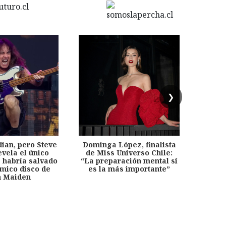
❯
dian, pero Steve
Dominga López, finalista
Desp
evela el único
de Miss Universo Chile:
años, 
e habría salvado
“La preparación mental sí
chil
émico disco de
es la más importante”
capítu
n Maiden