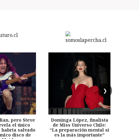
❯
dian, pero Steve
Dominga López, finalista
Desp
evela el único
de Miss Universo Chile:
años, 
e habría salvado
“La preparación mental sí
chil
émico disco de
es la más importante”
capítu