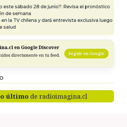
 este sábado 28 de junio?: Revisa el pronóstico
 fin de semana
 en la TV chilena y dará entrevista exclusiva luego
e salud
na.cl en Google Discover
Seguir en Google
nidos directamente en tu feed.
DO
lo último
de radioimagina.cl