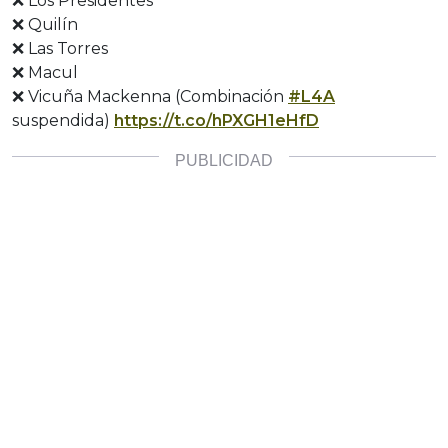
❌ Los Presidentes
❌ Quilín
❌ Las Torres
❌ Macul
❌ Vicuña Mackenna (Combinación
#L4A
suspendida)
https://t.co/hPXGH1eHfD