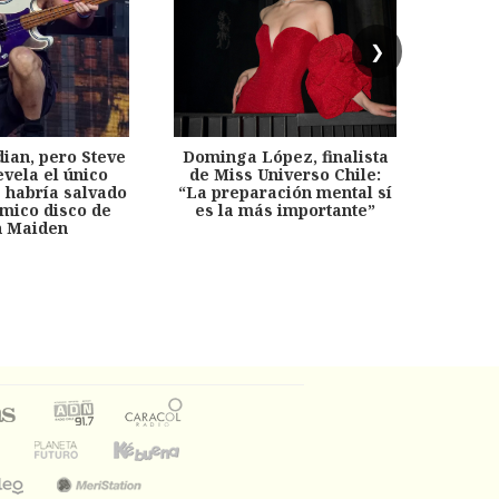
❯
dian, pero Steve
Dominga López, finalista
Desp
evela el único
de Miss Universo Chile:
años, 
e habría salvado
“La preparación mental sí
chil
émico disco de
es la más importante”
capítu
n Maiden