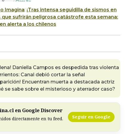
io Imagina
:
¡Tras intensa seguidilla de sismos en
s que sufrirán peligrosa catástrofe esta semana:
n alerta a los chilenos
ilena! Daniella Campos es despedida tras violenta
ientos: Canal debió cortar la señal
parición! Encuentran muerta a destacada actriz
 se sabe sobre el misterioso y aterrador caso?
na.cl en Google Discover
Seguir en Google
nidos directamente en tu feed.