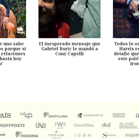
e uno sabe
El inesperado mensaje que
Todos lo o
s porque si
Gabriel Boric le mandó a
Harris r
 relaciones
Cony Capelli
detalle qu
hasta hoy
este pol
o'
Iro