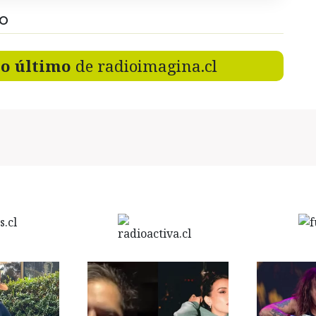
DO
lo último
de radioimagina.cl